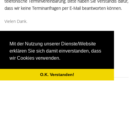
telefonische Terminvereinbarung. Bitte haben Sie Verständis dafür,
dass wir keine Terminanfragen per E-Mail beantworten können.
Vielen Dank.
0231 952976-0
Mit der Nutzung unserer Dienste/Website
Fax. 0231 952976-29
erklären Sie sich damit einverstanden, dass
wir Cookies verwenden.
praxis@hnopraxis-dortmund.de
O.K. Verstanden!
Sprechzeiten
Mo. 08:30-12:00 Uhr
Di. 08:30-12:00 und 14:00-17:00 Uhr
Do. 08:30-12:00 und 14:00-17:00 Uhr